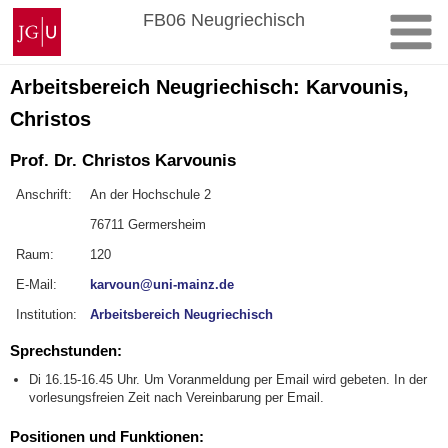
Zum
Johannes
FB06 Neugriechisch
Inhalt
Gutenberg-
springen
Universität
Mainz
Arbeitsbereich Neugriechisch: Karvounis,
Christos
Prof. Dr. Christos Karvounis
Anschrift:
An der Hochschule 2
76711 Germersheim
Raum:
120
E-Mail:
karvoun@uni-mainz.de
Institution:
Arbeitsbereich Neugriechisch
Sprechstunden:
Di 16.15-16.45 Uhr. Um Voranmeldung per Email wird gebeten. In der
vorlesungsfreien Zeit nach Vereinbarung per Email.
Positionen und Funktionen: