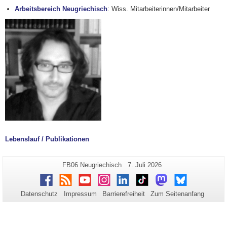
Arbeitsbereich Neugriechisch
: Wiss. Mitarbeiterinnen/Mitarbeiter
Lebenslauf / Publikationen
Zusätzliche
Seiten-
Letzte
FB06 Neugriechisch
7. Juli 2026
Name:
Aktualisierung:
Informationen
Facebook
RSS
Youtube
Instagram
LinkedIn
TikTok
Mastodon
Bluesky
zu
Datenschutz
Impressum
Barrierefreiheit
Zum Seitenanfang
dieser
Seite