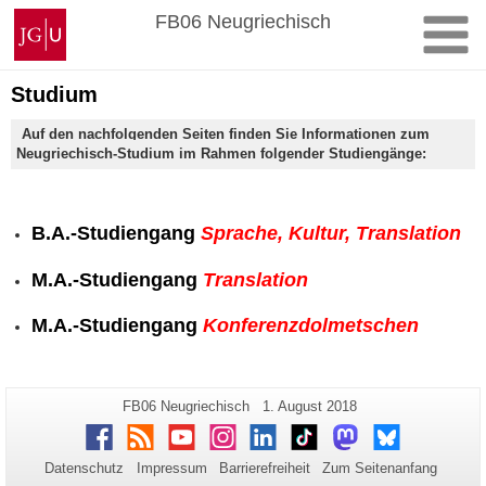
Zum
Johannes
FB06 Neugriechisch
Inhalt
Gutenberg-
springen
Universität
Mainz
Studium
Auf den nachfolgenden Seiten finden Sie Informationen zum
Neugriechisch-Studium im Rahmen folgender Studiengänge:
B.A.-Studiengang
Sprache, Kultur, Translation
M.A.-Studiengang
Translation
M.A.-Studiengang
Konferenzdolmetschen
Zusätzliche
Seiten-
Letzte
FB06 Neugriechisch
1. August 2018
Name:
Aktualisierung:
Informationen
Facebook
RSS
Youtube
Instagram
LinkedIn
TikTok
Mastodon
Bluesky
zu
Datenschutz
Impressum
Barrierefreiheit
Zum Seitenanfang
dieser