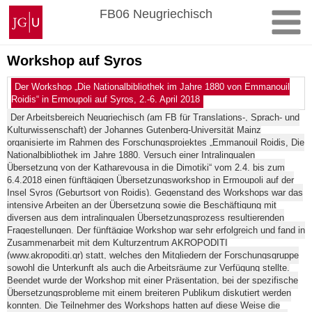
Zum
Johannes
FB06 Neugriechisch
Inhalt
Gutenberg-
springen
Universität
Mainz
Workshop auf Syros
Der Workshop „Die Nationalbibliothek im Jahre 1880 von Emmanouil
Roidis“ in Ermoupoli auf Syros, 2.-6. April 2018
Der Arbeitsbereich Neugriechisch (am FB für Translations-, Sprach- und
Kulturwissenschaft) der Johannes Gutenberg-Universität Mainz
organisierte im Rahmen des Forschungsprojektes „Emmanouil Roidis, Die
Nationalbibliothek im Jahre 1880. Versuch einer Intralingualen
Übersetzung von der Katharevousa in die Dimotiki“ vom 2.4. bis zum
6.4.2018 einen fünftägigen Übersetzungsworkshop in Ermoupoli auf der
Insel Syros (Geburtsort von Roidis). Gegenstand des Workshops war das
intensive Arbeiten an der Übersetzung sowie die Beschäftigung mit
diversen aus dem intralingualen Übersetzungsprozess resultierenden
Fragestellungen. Der fünftägige Workshop war sehr erfolgreich und fand in
Zusammenarbeit mit dem Kulturzentrum AKROPODITI
(www.akropoditi.gr) statt, welches den Mitgliedern der Forschungsgruppe
sowohl die Unterkunft als auch die Arbeitsräume zur Verfügung stellte.
Beendet wurde der Workshop mit einer Präsentation, bei der spezifische
Übersetzungsprobleme mit einem breiteren Publikum diskutiert werden
konnten. Die Teilnehmer des Workshops hatten auf diese Weise die